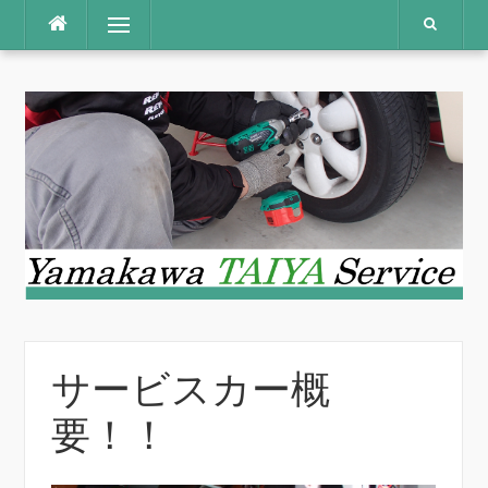
コ
メニュー
ン
テ
ン
ツ
へ
ス
キ
ッ
プ
サービスカー概
要！！