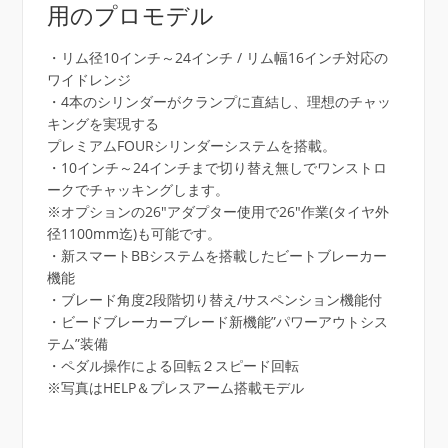
用のプロモデル
・リム径10インチ～24インチ / リム幅16インチ対応の
ワイドレンジ
・4本のシリンダーがクランプに直結し、理想のチャッ
キングを実現する
プレミアムFOURシリンダーシステムを搭載。
・10インチ～24インチまで切り替え無しでワンストロ
ークでチャッキングします。
※オプションの26″アダプター使用で26″作業(タイヤ外
径1100mm迄)も可能です。
・新スマートBBシステムを搭載したビートブレーカー
機能
・ブレード角度2段階切り替え/サスペンション機能付
・ビードブレーカーブレード新機能”パワーアウトシス
テム”装備
・ペダル操作による回転２スピード回転
※写真はHELP＆プレスアーム搭載モデル