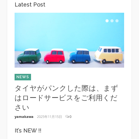
Latest Post
NEWS
NEWS
タイヤがパンクした際は、まず
メー
はロードサービスをご利用くだ
（2
さい
yamaka
yamakawa
2025年11月15日
0
It’s NEW !!