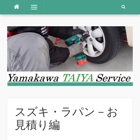
コ
メニュー
ン
テ
ン
ツ
へ
ス
キ
ッ
プ
スズキ・ラパン－お
見積り編