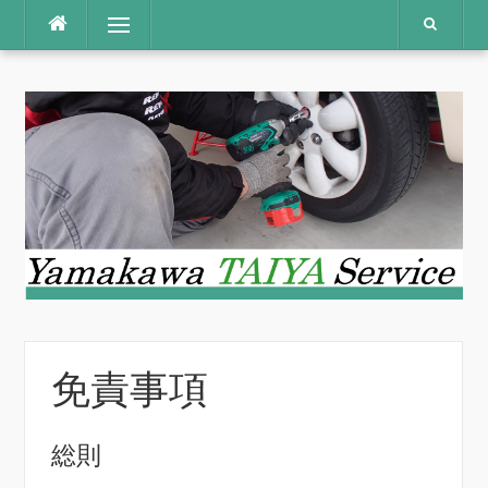
コ
メニュー
ン
テ
ン
ツ
へ
ス
キ
ッ
プ
免責事項
総則